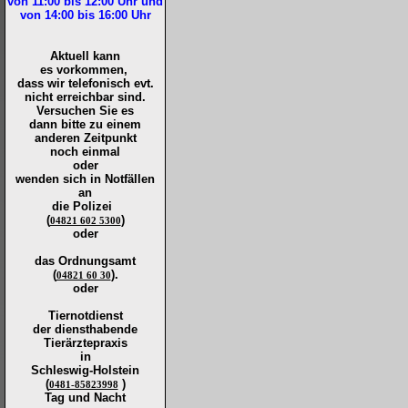
von 11:00 bis 12:00
Uhr und
von 14:00 bis 16:00
Uhr
Aktuell kann
es vorkommen,
dass wir telefonisch evt.
nicht erreichbar sind.
Versuchen Sie es
dann bitte zu
einem
anderen Zeitpunkt
noch einmal
oder
wenden sich in Notfällen
an
die
Polizei
(
)
04821 602 5300
oder
das Ordnungsamt
(
).
04821 60 30
oder
Tiernotdienst
der
diensthabende
Tierärztepraxis
in
Schleswig-Holstein
(
)
0481-85823998
Tag und Nacht