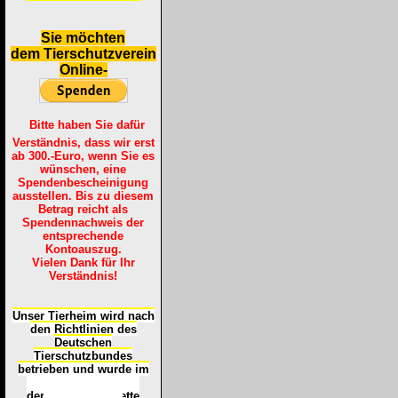
S
ie möchten
dem Tierschutzverein
Online-
Bitte haben Sie dafür
Verständnis, dass wir erst
ab 300.-Euro, wenn Sie es
wünschen, eine
Spendenbescheinigung
ausstellen. Bis zu diesem
Betrag reicht als
Spendennachweis der
entsprechende
Kontoauszug.
Vielen Dank für Ihr
Verständnis!
Unser Tierheim wird nach
den Richtlinien des
Deutschen
Tierschutzbundes
betrieben und wurde im
Okt
ober 2016
mit
d
er
Tierheimplakette