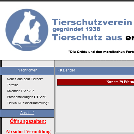
Nachrichten
» Kalender
Neues aus dem Tierheim
Nur am 29 Febru
Termine
Kalender TSchV IZ
Pressemeldungen DTSchB
Tierklau & Kleidersammlung?
Anschrift
Öffnungszeiten:
Ab sofort Vermittlung