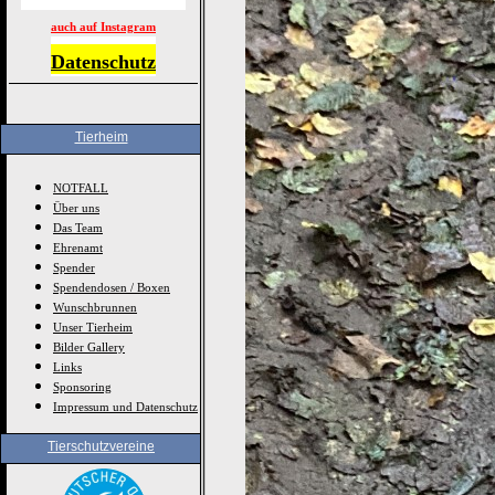
auch auf Instagram
Datenschutz
Tierheim
NOTFALL
Über uns
Das Team
Ehrenamt
Spender
Spendendosen / Boxen
Wunschbrunnen
Unser Tierheim
Bilder Gallery
Links
Sponsoring
Impressum und Datenschutz
Tierschutzvereine