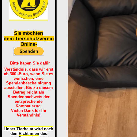
S
ie möchten
dem Tierschutzverein
Online-
Bitte haben Sie dafür
Verständnis, dass wir erst
ab 300.-Euro, wenn Sie es
wünschen, eine
Spendenbescheinigung
ausstellen. Bis zu diesem
Betrag reicht als
Spendennachweis der
entsprechende
Kontoauszug.
Vielen Dank für Ihr
Verständnis!
Unser Tierheim wird nach
den Richtlinien des