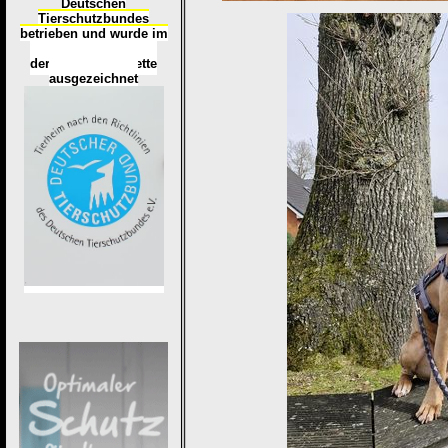
Deutschen
Tierschutzbundes
betrieben und wurde im
Okt
ober 2016
mit
d
er
Tierheimplakette
ausgezeichnet