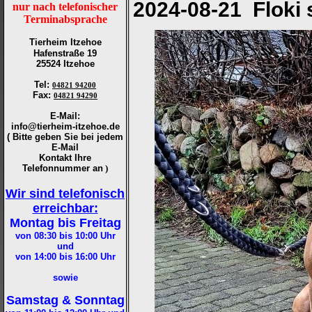
2024-08-21 Floki
nur nach telefonischer
Terminabsprache
Tierheim Itzehoe
Hafenstraße 19
25524 Itzehoe
Tel
:
04821 94200
Fax
:
04821 94290
E-Mail:
info@tierheim-itzehoe.de
( Bitte geben Sie bei jedem
E-Mail
Kontakt Ihre
Telefonnummer an
)
Wir sind telefonisch
erreichbar:
Montag bis Freitag
von 08:30 bis 10:00
Uhr
und
von 14:00 bis 16:00
Uhr
sowie
Samstag & Sonntag