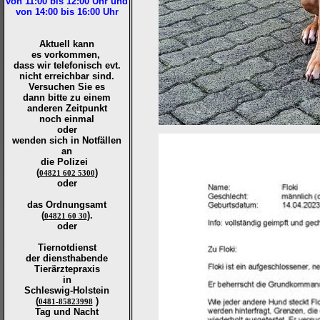
von 11:00 bis 12:00
Uhr und
von 14:00 bis 16:00
Uhr
Aktuell kann
es vorkommen,
dass wir telefonisch evt.
nicht erreichbar sind.
Versuchen Sie es
dann bitte zu
einem
anderen Zeitpunkt
noch einmal
oder
wenden sich in Notfällen
an
die
Polizei
(
)
04821 602 5300
oder
das Ordnungsamt
(
).
04821 60 30
oder
Tiernotdienst
der
diensthabende
Tierärztepraxis
in
Schleswig-Holstein
(
)
0481-85823998
Tag und Nacht