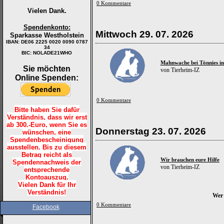
0 Kommentare
Vielen Dank.
Spendenkonto:
Mittwoch 29. 07. 2026
Sparkasse Westholstein
IBAN:
DE06 2225 0020 0090 0787
34
BIC: NOLADE21WHO
Mahnwache bei Tönnies in
Sie möchten
von Tierheim-IZ
Online Spenden:
0 Kommentare
Bitte haben Sie dafür
Verständnis, dass wir erst
ab 300.-Euro, wenn Sie es
Donnerstag 23. 07. 2026
wünschen, eine
Spendenbescheinigung
ausstellen. Bis zu diesem
Betrag reicht als
Wir brauchen eure Hilfe
Spendennachweis der
von Tierheim-IZ
entsprechende
Kontoauszug.
Vielen Dank für Ihr
Verständnis!
Wer 
0 Kommentare
Facebook