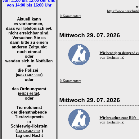
von 11:00 bis 12:00
Uhr und
von 14:00 bis 16:00
Uhr
w
https://www.tierschutz
0 Kommentare
Aktuell kann
es vorkommen,
dass wir telefonisch evt.
nicht erreichbar sind.
Mittwoch 29. 07. 2026
Versuchen Sie es
dann bitte zu
einem
anderen Zeitpunkt
noch einmal
Wir benötigen dringend eu
oder
von Tierheim-IZ
wenden sich in Notfällen
an
die
Polizei
(
)
04821 602 5300
oder
0 Kommentare
das Ordnungsamt
(
).
04821 60 30
oder
Mittwoch 29. 07. 2026
Tiernotdienst
der
diensthabende
Tierärztepraxis
Wir brauchen eure Hilfe -
in
von Tierheim-IZ
Schleswig-Holstein
(
)
0481-85823998
Tag und Nacht