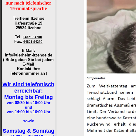
nur nach telefonischer
Terminabsprache
Tierheim Itzehoe
Hafenstraße 19
25524 Itzehoe
Tel
:
04821 94200
Fax
:
04821 94290
E-Mail:
info@tierheim-itzehoe.de
( Bitte geben Sie bei jedem
E-Mail
Kontakt Ihre
Telefonnummer an
)
Wir sind telefonisch
erreichbar:
Montag bis Freitag
von 08:30 bis 10:00
Uhr
und
von 14:00 bis 16:00
Uhr
sowie
Samstag & Sonntag