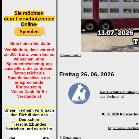
S
ie möchten
dem Tierschutzverein
Online-
Bitte haben Sie dafür
Verständnis, dass wir erst
ab 300.-Euro, wenn Sie es
0 Kommentare
wünschen, eine
Spendenbescheinigung
ausstellen. Bis zu diesem
Betrag reicht als
Freitag 26. 06. 2026
Spendennachweis der
entsprechende
Kontoauszug.
Vielen Dank für Ihr
Katzenschutzverordnung tr
Verständnis!
von Tierheim-IZ
Unser Tierheim wird nach
01.07.2026 Katzenschut
den Richtlinien des
Deutschen
w
Tierschutzbundes
https://www.tierschutz
betrieben und wurde im
Okt
ober 2016
mit
0 Kommentare
d
er
Tierheimplakette