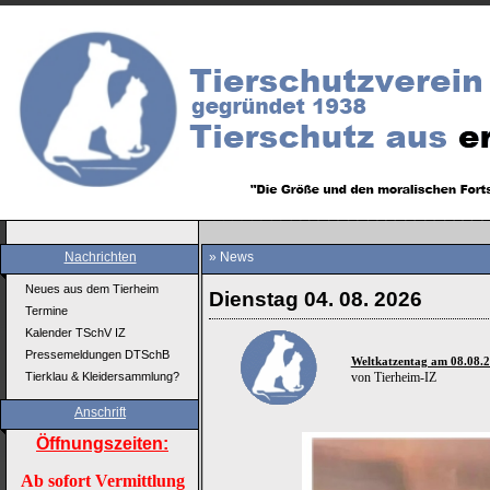
Nachrichten
» News
Neues aus dem Tierheim
Dienstag 04. 08. 2026
Termine
Kalender TSchV IZ
Pressemeldungen DTSchB
Weltkatzentag am 08.08.2
Tierklau & Kleidersammlung?
von Tierheim-IZ
Anschrift
Öffnungszeiten:
Ab sofort Vermittlung