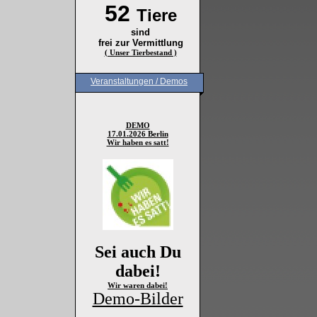
52
Tiere
sind
frei zur Vermittlung
( Unser Tierbestand )
Veranstaltungen / Demos
DEMO
17.01.2026 Berlin
Wir haben es satt!
Sei auch Du
dabei!
Wir waren dabei!
Demo-Bilder