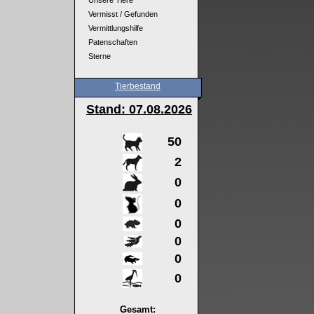
Unsere Tiere
Vermisst / Gefunden
Vermittlungshilfe
Patenschaften
Sterne
Tierbestand
Stand: 07
.08.2026
50
2
0
0
0
0
0
0
Gesamt: