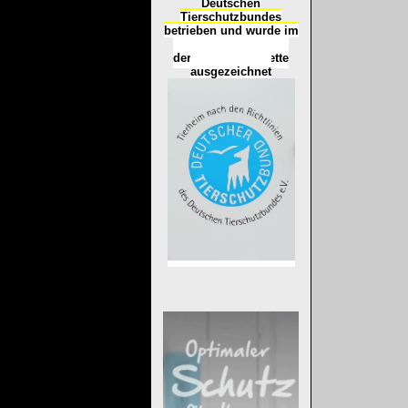
Deutschen
Tierschutzbundes
betrieben und wurde im
Okt
ober 2016
mit
d
er
Tierheimplakette
ausgezeichnet