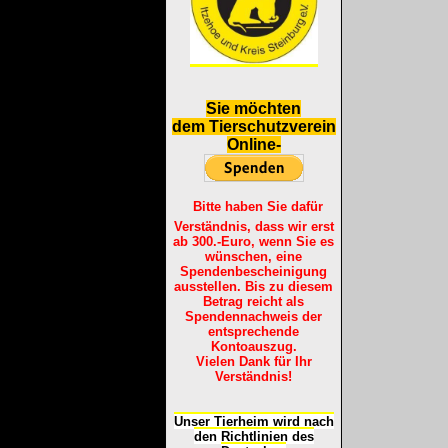
S
ie möchten
dem Tierschutzverein
Online-
Bitte haben Sie dafür
Verständnis, dass wir erst
ab 300.-Euro, wenn Sie es
wünschen, eine
Spendenbescheinigung
ausstellen. Bis zu diesem
Betrag reicht als
Spendennachweis der
entsprechende
Kontoauszug.
Vielen Dank für Ihr
Verständnis!
Unser Tierheim wird nach
den Richtlinien des