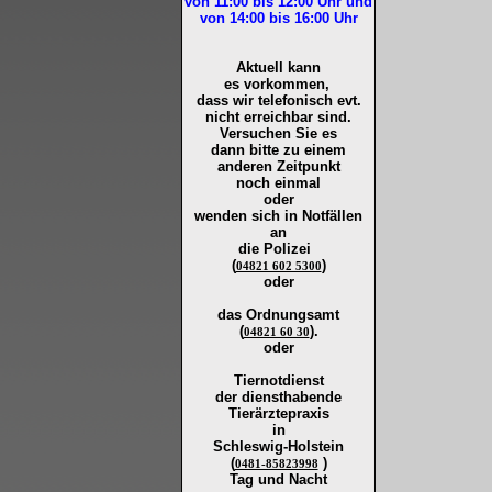
von 11:00 bis 12:00
Uhr und
von 14:00 bis 16:00
Uhr
Aktuell kann
es vorkommen,
dass wir telefonisch evt.
nicht erreichbar sind.
Versuchen Sie es
dann bitte zu
einem
anderen Zeitpunkt
noch einmal
oder
wenden sich in Notfällen
an
die
Polizei
(
)
04821 602 5300
oder
das Ordnungsamt
(
).
04821 60 30
oder
Tiernotdienst
der
diensthabende
Tierärztepraxis
in
Schleswig-Holstein
(
)
0481-85823998
Tag und Nacht