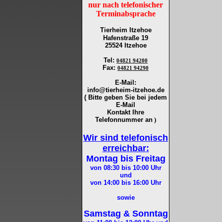
nur nach telefonischer
Terminabsprache
Tierheim Itzehoe
Hafenstraße 19
25524 Itzehoe
Tel
:
04821 94200
Fax
:
04821 94290
E-Mail:
info@tierheim-itzehoe.de
( Bitte geben Sie bei jedem
E-Mail
Kontakt Ihre
Telefonnummer an
)
Wir sind telefonisch
erreichbar:
Montag bis Freitag
von 08:30 bis 10:00
Uhr
und
von 14:00 bis 16:00
Uhr
sowie
Samstag & Sonntag