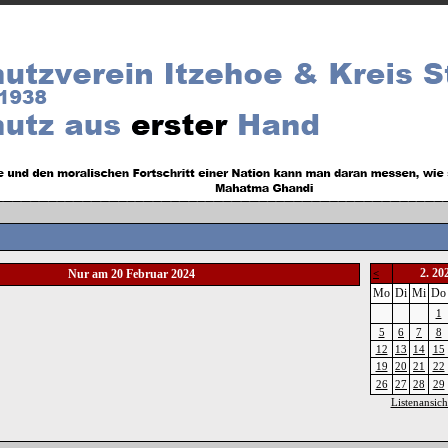
2. 20
Nur am 20 Februar 2024
<
Mo
Di
Mi
Do
1
5
6
7
8
12
13
14
15
19
20
21
22
26
27
28
29
Listenansich