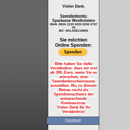
Vielen Dank.
Spendenkonto:
Sparkasse Westholstein
IBAN:
DE06 2225 0020 0090 0787
34
BIC: NOLADE21WHO
Sie möchten
Online Spenden:
Bitte haben Sie dafür
Verständnis, dass wir erst
ab 300.-Euro, wenn Sie es
wünschen, eine
Spendenbescheinigung
ausstellen. Bis zu diesem
Betrag reicht als
Spendennachweis der
entsprechende
Kontoauszug.
Vielen Dank für Ihr
Verständnis!
Facebook