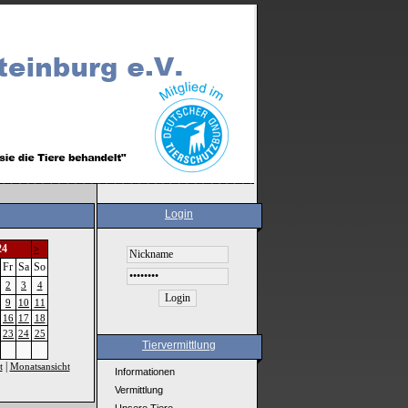
Login
24
>
Fr
Sa
So
2
3
4
9
10
11
16
17
18
23
24
25
Tiervermittlung
|
t
Monatsansicht
Informationen
Vermittlung