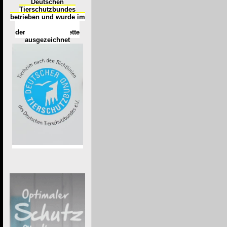
Deutschen
Tierschutzbundes
betrieben und wurde im
Okt
ober 2016
mit
d
er
Tierheimplakette
ausgezeichnet