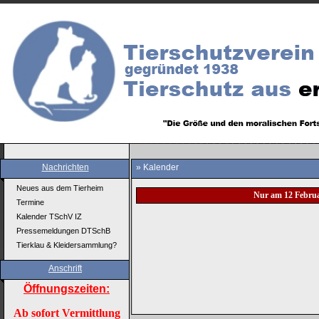
Nachrichten
» Kalender
Neues aus dem Tierheim
Nur am 12 Febru
Termine
Kalender TSchV IZ
Pressemeldungen DTSchB
Tierklau & Kleidersammlung?
Anschrift
Öffnungszeiten:
Ab sofort Vermittlung