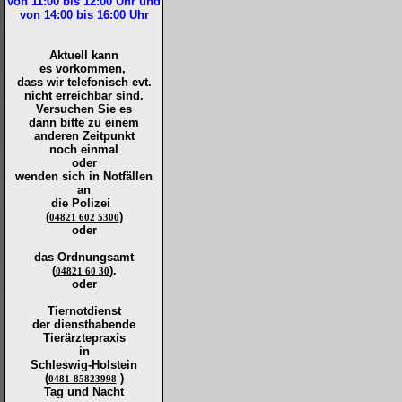
von 11:00 bis 12:00
Uhr und
von 14:00 bis 16:00
Uhr
Aktuell kann
es vorkommen,
dass wir telefonisch evt.
nicht erreichbar sind.
Versuchen Sie es
dann bitte zu
einem
anderen Zeitpunkt
noch einmal
oder
wenden sich in Notfällen
an
die
Polizei
(
)
04821 602 5300
oder
das Ordnungsamt
(
).
04821 60 30
oder
Tiernotdienst
der
diensthabende
Tierärztepraxis
in
Schleswig-Holstein
(
)
0481-85823998
Tag und Nacht