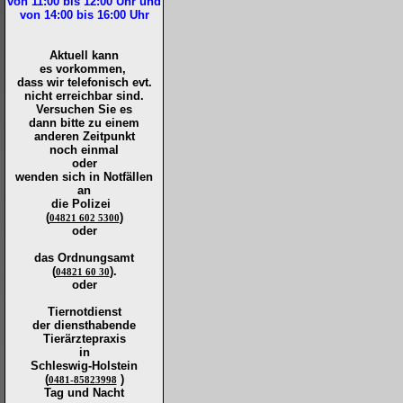
von 11:00 bis 12:00
Uhr und
von 14:00 bis 16:00
Uhr
Aktuell kann
es vorkommen,
dass wir telefonisch evt.
nicht erreichbar sind.
Versuchen Sie es
dann bitte zu
einem
anderen Zeitpunkt
noch einmal
oder
wenden sich in Notfällen
an
die
Polizei
(
)
04821 602 5300
oder
das Ordnungsamt
(
).
04821 60 30
oder
Tiernotdienst
der
diensthabende
Tierärztepraxis
in
Schleswig-Holstein
(
)
0481-85823998
Tag und Nacht