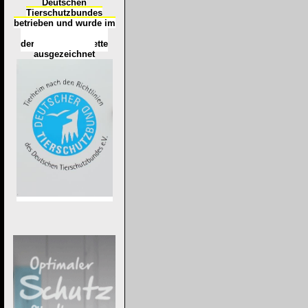
Deutschen
Tierschutzbundes
betrieben und wurde im
Okt
ober 2016
mit
d
er
Tierheimplakette
ausgezeichnet