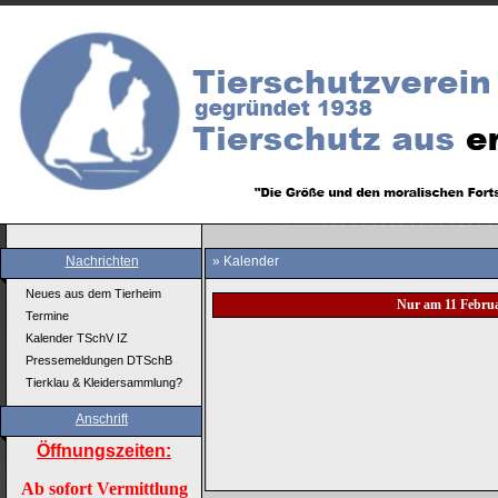
Nachrichten
» Kalender
Neues aus dem Tierheim
Nur am 11 Febru
Termine
Kalender TSchV IZ
Pressemeldungen DTSchB
Tierklau & Kleidersammlung?
Anschrift
Öffnungszeiten:
Ab sofort Vermittlung