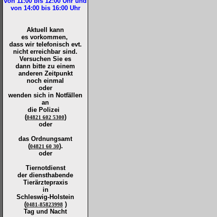
von 11:00 bis 12:00
Uhr und
von 14:00 bis 16:00
Uhr
Aktuell kann
es vorkommen,
dass wir telefonisch evt.
nicht erreichbar sind.
Versuchen Sie es
dann bitte zu
einem
anderen Zeitpunkt
noch einmal
oder
wenden sich in Notfällen
an
die
Polizei
(
)
04821 602 5300
oder
das Ordnungsamt
(
).
04821 60 30
oder
Tiernotdienst
der
diensthabende
Tierärztepraxis
in
Schleswig-Holstein
(
)
0481-85823998
Tag und Nacht