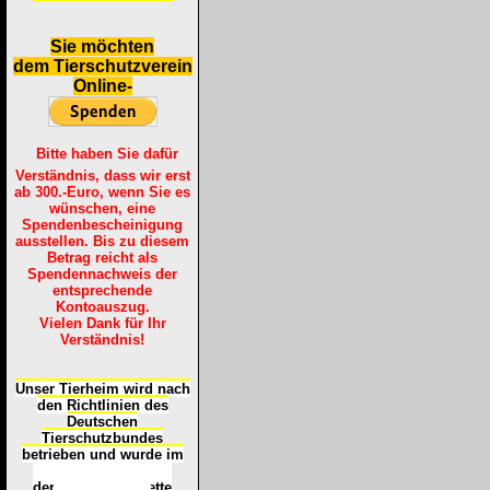
S
ie möchten
dem Tierschutzverein
Online-
Bitte haben Sie dafür
Verständnis, dass wir erst
ab 300.-Euro, wenn Sie es
wünschen, eine
Spendenbescheinigung
ausstellen. Bis zu diesem
Betrag reicht als
Spendennachweis der
entsprechende
Kontoauszug.
Vielen Dank für Ihr
Verständnis!
Unser Tierheim wird nach
den Richtlinien des
Deutschen
Tierschutzbundes
betrieben und wurde im
Okt
ober 2016
mit
d
er
Tierheimplakette