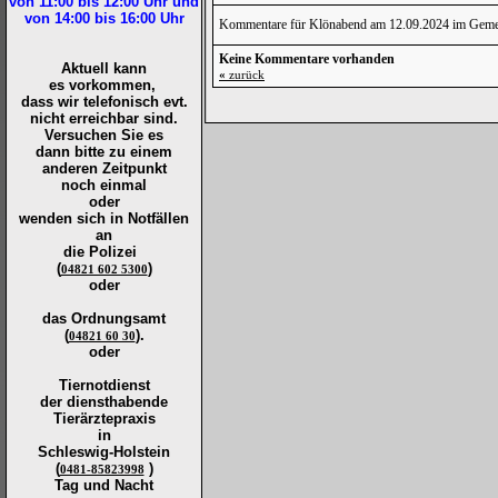
von 11:00 bis 12:00
Uhr und
von 14:00 bis 16:00
Uhr
Kommentare für Klönabend am 12.09.2024 im Gemeind
Keine Kommentare vorhanden
Aktuell kann
«
zurück
es vorkommen,
dass wir telefonisch evt.
nicht erreichbar sind.
Versuchen Sie es
dann bitte zu
einem
anderen Zeitpunkt
noch einmal
oder
wenden sich in Notfällen
an
die
Polizei
(
)
04821 602 5300
oder
das Ordnungsamt
(
).
04821 60 30
oder
Tiernotdienst
der
diensthabende
Tierärztepraxis
in
Schleswig-Holstein
(
)
0481-85823998
Tag und Nacht