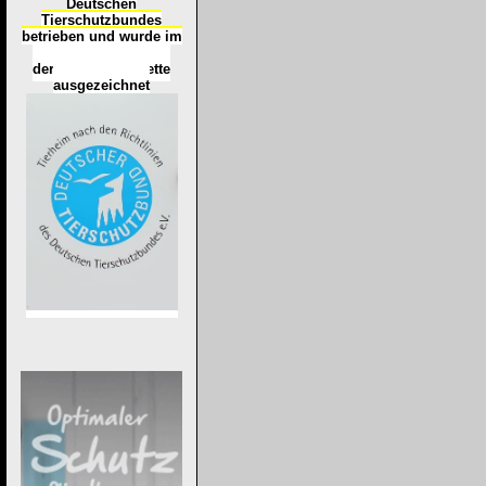
Deutschen
Tierschutzbundes
betrieben und wurde im
Okt
ober 2016
mit
d
er
Tierheimplakette
ausgezeichnet