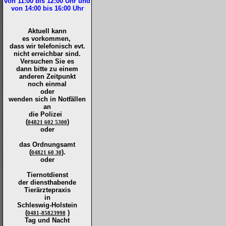
von 11:00 bis 12:00
Uhr und
von 14:00 bis 16:00
Uhr
Aktuell kann
es vorkommen,
dass wir telefonisch evt.
nicht erreichbar sind.
Versuchen Sie es
dann bitte zu
einem
anderen Zeitpunkt
noch einmal
oder
wenden sich in Notfällen
an
die
Polizei
(
)
04821 602 5300
oder
das Ordnungsamt
(
).
04821 60 30
oder
Tiernotdienst
der
diensthabende
Tierärztepraxis
in
Schleswig-Holstein
(
)
0481-85823998
Tag und Nacht