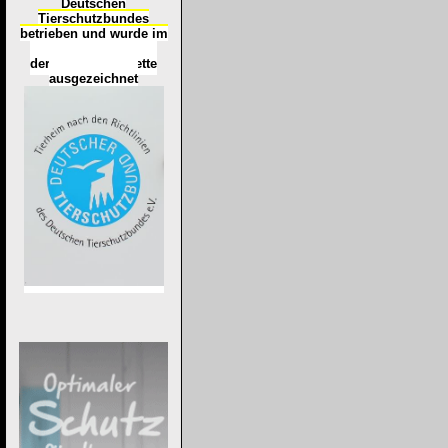
Deutschen
Tierschutzbundes
betrieben und wurde im
Okt
ober 2016
mit
d
er
Tierheimplakette
ausgezeichnet