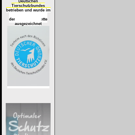
Deutschen
Tierschutzbundes
betrieben und wurde im
Okt
ober 2016
mit
d
er
Tierheimplakette
ausgezeichnet