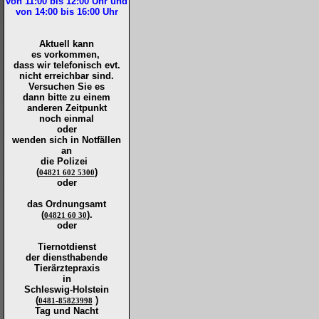
von 11:00 bis 12:00
Uhr und
von 14:00 bis 16:00
Uhr
Aktuell kann
es vorkommen,
dass wir telefonisch evt.
nicht erreichbar sind.
Versuchen Sie es
dann bitte zu
einem
anderen Zeitpunkt
noch einmal
oder
wenden sich in Notfällen
an
die
Polizei
(
)
04821 602 5300
oder
das Ordnungsamt
(
).
04821 60 30
oder
Tiernotdienst
der
diensthabende
Tierärztepraxis
in
Schleswig-Holstein
(
)
0481-85823998
Tag und Nacht