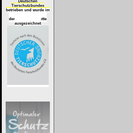
Deutschen
Tierschutzbundes
betrieben und wurde im
Okt
ober 2016
mit
d
er
Tierheimplakette
ausgezeichnet