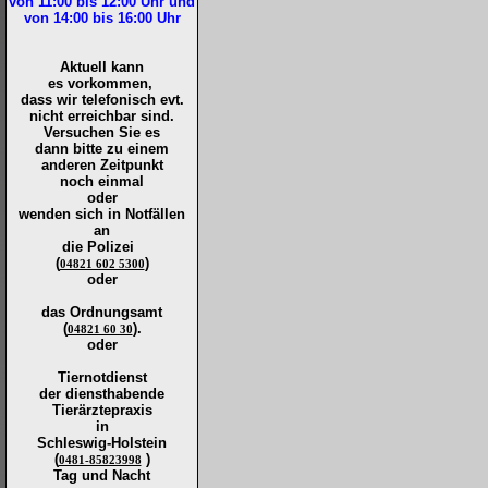
von 11:00 bis 12:00
Uhr und
von 14:00 bis 16:00
Uhr
Aktuell kann
es vorkommen,
dass wir telefonisch evt.
nicht erreichbar sind.
Versuchen Sie es
dann bitte zu
einem
anderen Zeitpunkt
noch einmal
oder
wenden sich in Notfällen
an
die
Polizei
(
)
04821 602 5300
oder
das Ordnungsamt
(
).
04821 60 30
oder
Tiernotdienst
der
diensthabende
Tierärztepraxis
in
Schleswig-Holstein
(
)
0481-85823998
Tag und Nacht